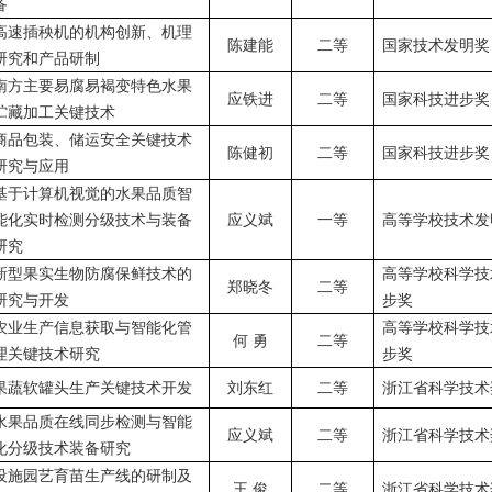
备
高速插秧机的机构创新、机理
陈建能
二等
国家技术发明奖
研究和产品研制
南方主要易腐易褐变特色水果
应铁进
二等
国家科技进步奖
贮藏加工关键技术
商品包装、储运安全关键技术
陈健初
二等
国家科技进步奖
研究与应用
基于计算机视觉的水果品质智
能化实时检测分级技术与装备
应义斌
一等
高等学校技术发
研究
新型果实生物防腐保鲜技术的
高等学校科学技
郑晓冬
二等
研究与开发
步奖
农业生产信息获取与智能化管
高等学校科学技
何
勇
二等
理关键技术研究
步奖
果蔬软罐头生产关键技术开发
刘东红
二等
浙江省科学技术
水果品质在线同步检测与智能
应义斌
二等
浙江省科学技术
化分级技术装备研究
设施园艺育苗生产线的研制及
王
俊
二等
浙江省科学技术