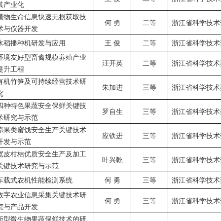
其产业化
植物生命信息快速无损获取技
何
勇
二等
浙江省科学技术
术与仪器开发
水稻播种机研发与应用
王
俊
二等
浙江省科学技术
环境友好型畜禽规模养殖产业
汪开英
二等
浙江省科学技术
提升工程
有机竹笋及可持续经营技术研
朱加进
三等
浙江省科学技术
究
四种特色果蔬安全保鲜关键技
罗自生
三等
浙江省科学技术
术研究与示范
凉果类蜜饯安全生产关键技术
应铁进
三等
浙江省科学技术
开发与示范
宽皮柑桔优质安全生产及加工
叶兴乾
三等
浙江省科学技术
关键技术研究与示范
车载式农机性能检测系统
何
勇
三等
浙江省科学技术
数字农业信息采集关键技术研
何
勇
三等
浙江省科学技术
究与产品开发
新型微生物果蔬保鲜技术的研