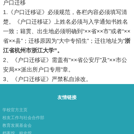
户口迁移
1.
《户口迁移证》必须规范，各栏内容必须填写清
楚。《户口迁移证》上姓名必须与入学通知书姓名
一致；籍贯、出生地必须明确到“××省××市”或者“××
省××县”；迁移原因为“大中专招生”；迁往地址为“
浙
江省杭州市浙江大学”。
2
、《户口迁移证》需盖有“××省公安厅”及“××市公
安局××派出所户口专用”章。
3
、《户口迁移证》严禁私自涂改。
友情链接
学校官方主页
校友工作与社会合作部
教育发展基金会
档案馆、校史馆