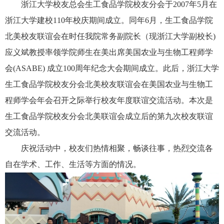
浙江大学校友总会生工食品学院校友分会于
2007
年
5
月在
浙江大学建校
110
年校庆期间成立。同年
6
月，生工食品学院
北美校友联谊会在时任我院常务副院长（现浙江大学副校长)
应义斌
教授率领学院师生在美出席美国农业与生物工程师学
会
(ASABE)
成立
100
周年纪念大会期间成立。此后，
浙江大学
生工食品学院校友分会北美校友联谊会在美国农业与生物工
程师
学会
年会召开之际举行校友年度联谊交流活动。
本次是
生工食品学院校友分会北美联谊会成立后的第九次校友联谊
交流活动。
庆祝活动中，校友们热情相聚，畅谈往事，热烈交流各
自在学术、工作、生活等方面的情况。