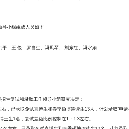
作领导小组组成人员如下：
剑平、王 俊、罗自生、冯凤琴、 刘东红、冯水娟
院招生复试和录取工作领导小组研究决定：
左右，已录取免试直博生和春季硕博连读生13人，计划录取“申请
士生1名，复试差额比例控制在1：1.3左右。
4名左右，已录取免试直博生和春季硕博连读生12名，计划录取 “