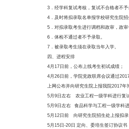
3
．经学科复试考核，复试不合格者不予
4
．及时将拟录取名单报学校研究生院招
5
．对拟录取考生进行调档和政审，政审
6
．体检不通过者不予录取。
7
．被录取考生须在录取当年入学。
四、进程安排
4
月17日前，公布上线考生初试成绩；
4
月26日前，学院党政联席会议通过20
上网公布并向研究生院上报我院2017
5
月9日左右 农业工程一级学科进行复
5
月9日左右 食品科学与工程一级学科
5
月12日前
向研究生院招生处上报拟录
5
月15日-20日 定向、委培生签订协议