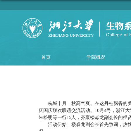
首页
学院概况
杭城十月，秋高气爽。在这丹桂飘香的
庆国庆联欢联谊交流活动。
10
月
4
号，浙江大
朱松明等一行
15
人，齐聚楼淼龙副会长的径
活动伊始，楼淼龙副会长首先致词，热