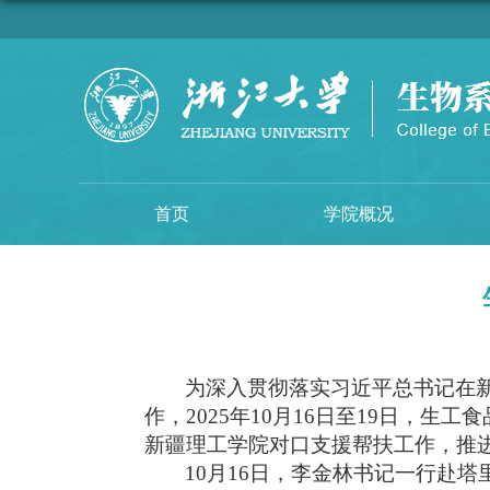
首页
学院概况
为深入贯彻落实习近平总书记在
作，
2025
年
10
月
16
日至
19
日，生工食
新疆理工学院对口支援帮扶工作，推
10
月
16
日，李金林书记一行赴塔