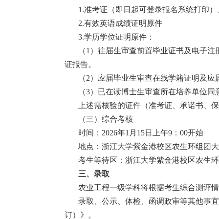
1.准考证（即日起可
登录
报名系统打印）
2.有效英语成绩证明原件
3.学历学位证明原件：
（
1）往届生审查前置毕业证书及电子注
证报告。
（
2）应届毕业生审查在线学籍证明及应
（
3）已在读博士生审查所在培养单位同
上述需核验的证件（准考证、承诺书、保
（三）综合考核
时间：
2026年1月
15
日上午
9：0
0开始
地点：浙江大学紫金港校区农生环组团大
考生等待区：浙江大学紫金港校区农生环
三、录取
农业工程一级学科将根据考生综合测评情
录取、公示、体检
、
函调政审等
其他事宜
订）
》
。