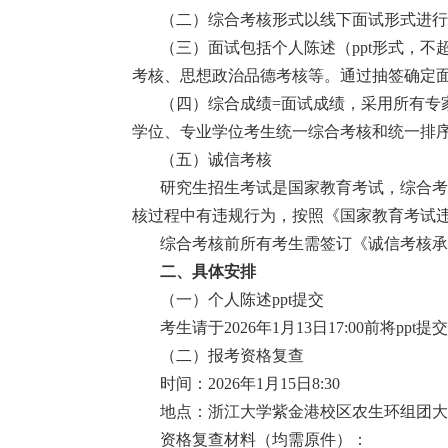
（
二
）综合考核形式以线下面试形式进行
（
三
）面试包括个人陈述（
ppt形式，
考核、思想政治品德考核等。通过抽签确定面
（
四
）综合成绩
=面试成绩，采用所有专家
学位、专业学位考生统一综合考核和统一排
（
五
）诚信考核
研究生招生考试是国家教育考试，综合考
核过程中有违规行为，按照《国家教育考试
综合考核前所有考生需签订《诚信考核承
二、
具体
安排
（一）
个人陈述
ppt提交
考生
请于2026年
1
月
13
日
17
:00前将ppt提
（
二
）
报考资格复查
时间：
202
6
年
1月
15
日
8
:30
地点：浙江大学紫金港校区农生环组团大
资格复查材料（均需原件）：