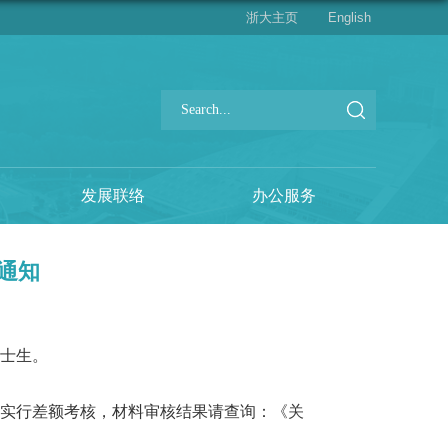
浙大主页
English
发展联络
办公服务
通知
士生。
实行差额考核，
材料审核结果
请查询：
《关