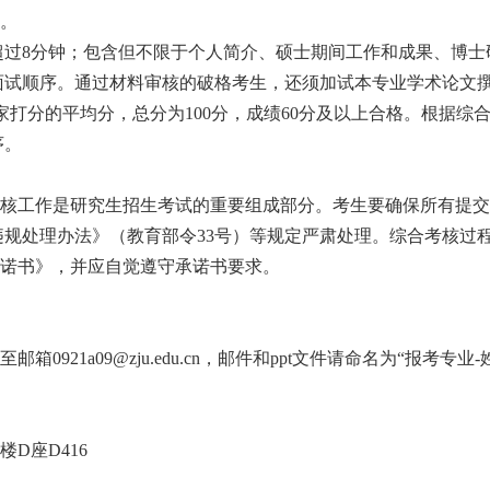
。
不超过8分钟；包含但不限于个人简介、硕士期间工作和成果、博
试顺序。通过材料审核的破格考生，还须加试本专业学术论文撰
打分的平均分，总分为100分，成绩60分
及
以上合格。根据综
序。
核工作是研究生招生考试的重要组成部分。考生要确保所有提交
违规处理办法》（教育部令
33号）等规定严肃处理。综合考核过
诺书》，并应自觉遵守承诺书要求。
交至邮箱0921a09@zju.edu.cn，邮件和ppt文件请命名为“报考专业-
楼
D座D416