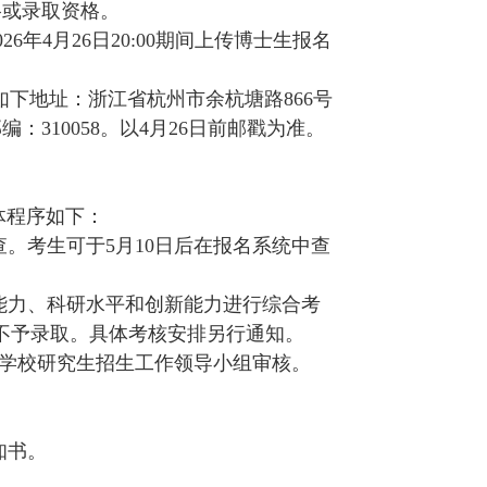
格或录取资格。
2026年4月
26
日
20:00
期间上传博士生报名
如下地址：浙江省杭州市余杭塘路866号
：310058。以4月2
6
日前邮戳为准。
体程序如下：
查。考生可于5月10日后在报名系统中查
践能力、科研水平和创新能力进行综合考
不予录取。具体考核安排另行通知。
学校研究生招生工作领导小组审核。
知书。