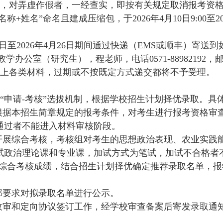
，对弄虚作假者，一经查实，即按有关规定取消报考资
别名称+姓名”命名且建成压缩包，于2026年
4
月
10
日
9:00至
日至
2026年4月
26
日期
间通过快递（
EMS或顺丰）寄送到
办公室（研究生），程老师，电话0571-88982192，邮编
上各类材料，过期或不按既定方式递交都将不予受理。
“申请-考核”选拔机制，根据学校招生计划择优录取。具
查。根据本招生简章规定的报考条件，对考生进行报考资格审
通过者不能进入材料审核阶段。
织专家开展综合考核，考核组对考生的思想政治表现、农业实
试政治理论课和专业课，加试方式为笔试，加试不合格者
综合考核成绩，结合招生计划择优确定推荐录取名单，报
育部要求对拟录取名单进行公示。
成考生政审和定向协议签订工作，经学校审查备案后寄发录取通