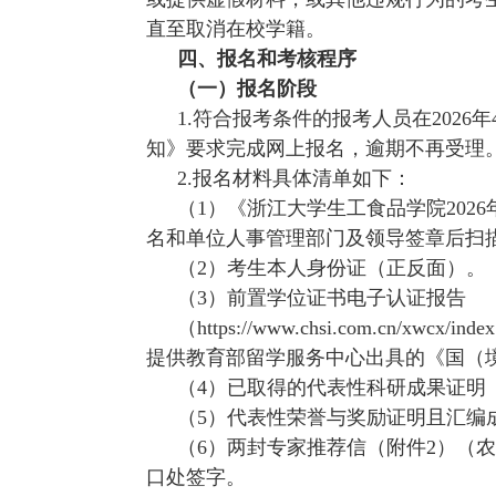
直至取消在校学籍
。
四、报名和考核程序
（一）报名阶段
1
.符合报考条件的报考人员
在
2026年
知》要求完成网上报名，逾期不再受理
2
.报名材料具体清单如下：
（
1）《浙江大学生工食品学院202
名和单位人事管理部门及领导签章后扫描
（
2）考生本人身份证（正反面）。
（
3）前置学位证书电子认证报告
（
https://www.chsi.com.cn/xw
提供
教育部留学服务中心出具的《国（
（4）
已取得的代表性科研成果证明
（5）
代表性荣誉与奖励证明且汇编
（6）
两封专家推荐信（附件
2）（
口处签字。