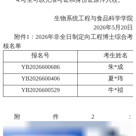
生物系统工程与食品科学
学院
2026
年
5
月
20
日
附件
1
：
202
6年非全日制定向工程博士综合考
核名单
报名号
考生姓名
YB2026600686
朱
*
成
YB2026600406
夏
*
玮
YB2026600529
牛
*
祯
附件
2
：