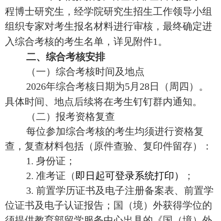
程博士
研究生
，
经学院
研究生招生工作领导小组
组织专家
对考生报名
材料进行审核，
最终
确定进
入综合考核的考生名单，详见附件1
。
二、
综合考核安排
（一）综合考核时间及地点
2026
年综合考核日期为
5
月
28
日（周
四
）。
具体时间、地点后续将在考生钉钉群内通知。
（二）报考资格复查
每位参加综合考核的考生均须进行资格复
查，复查材料包括（原件查验、复印件留存）：
1.
身份证；
2.
准考证（
即日起可登录系统打印
）
；
3.
前置学历证书及电子注册备案表、前置学
位证书及电子认证报告；国（境）外获得学位的
须提供教育部留学服务中心出具的《国（境）外