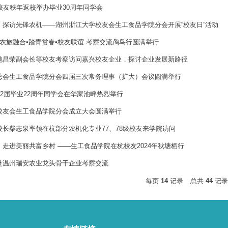
校友秩年返校举办毕业30周年同学会
，探访先锋农机——湖州浙江大学校友会生工食品学院分会开展“校友日”活动
兴•农旅融合•踏青赏春•校友联谊 考察交流鸬鸟行圆满举行
池昌荣副会长等校友考察访问嘉兴校友企业，探讨企业发展新路径
总会生工食品学院分会四届三次常务理事（扩大）会议圆满举行
02届毕业22周年同学会在华家池畔热烈举行
校友会生工食品学院分会成立大会圆满举行
校长柴志泉率领在杭部分农机化专业77、78级校友来学院访问
走进美丽共富乡村 ——生工食品学院在杭校友2024年秋塘栖行
赴温州瑞安农业龙头骨干企业考察交流
每页
14
记录
总共
44
记