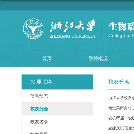
首页
学院概况
校友分会
发展联络
信息动态
浙江大学校友
走进美丽乡村，
校友分会
农机85届、农
校友名录
农建2005届