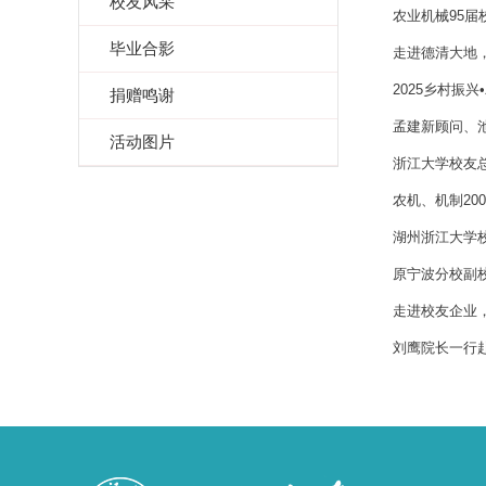
校友风采
农业机械95届
毕业合影
走进德清大地
2025乡村振
捐赠鸣谢
孟建新顾问、
活动图片
浙江大学校友
农机、机制20
湖州浙江大学
原宁波分校副
走进校友企业，
刘鹰院长一行