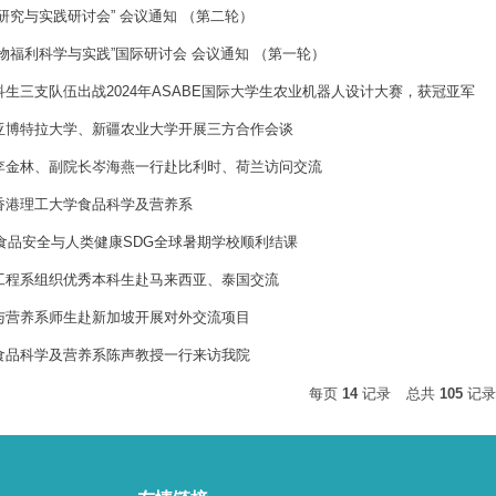
研究与实践研讨会” 会议通知 （第二轮）
物福利科学与实践”国际研讨会 会议通知 （第一轮）
生三支队伍出战2024年ASABE国际大学生农业机器人设计大赛，获冠亚军
亚博特拉大学、新疆农业大学开展三方合作会谈
李金林、副院长岑海燕一行赴比利时、荷兰访问交流
香港理工大学食品科学及营养系
学食品安全与人类健康SDG全球暑期学校顺利结课
工程系组织优秀本科生赴马来西亚、泰国交流
与营养系师生赴新加坡开展对外交流项目
食品科学及营养系陈声教授一行来访我院
每页
14
记录
总共
105
记